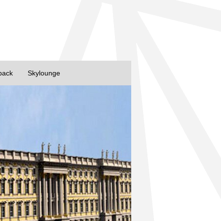
back
Skylounge