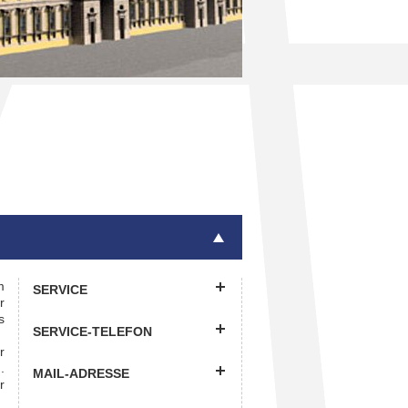
m
SERVICE
r
s
SERVICE-TELEFON
r
.
MAIL-ADRESSE
r