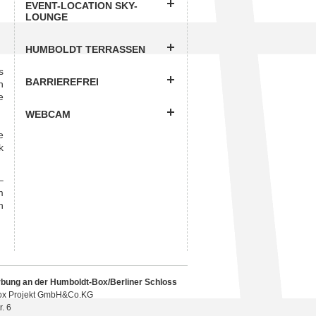
EVENT-LOCATION SKY-
LOUNGE
HUMBOLDT TERRASSEN
s
BARRIEREFREI
n
e
WEBCAM
e
k
–
m
n
ung an der Humboldt-Box/Berliner Schloss
ox Projekt GmbH&Co.KG
. 6