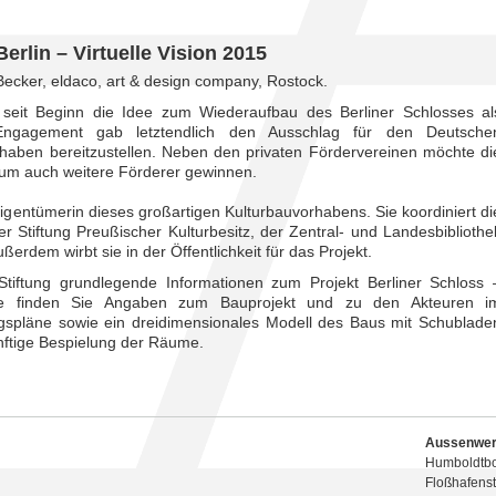
rlin – Virtuelle Vision 2015
Becker, eldaco, art & design company, Rostock.
n seit Beginn die Idee zum Wiederaufbau des Berliner Schlosses al
 Engagement gab letztendlich den Ausschlag für den Deutsche
rhaben bereitzustellen. Neben den privaten Fördervereinen möchte di
orum auch weitere Förderer gewinnen.
Eigentümerin dieses großartigen Kulturbauvorhabens. Sie koordiniert di
er Stiftung Preußischer Kulturbesitz, der Zentral- und Landesbibliothe
ßerdem wirbt sie in der Öffentlichkeit für das Projekt.
Stiftung grundlegende Informationen zum Projekt Berliner Schloss 
ge finden Sie Angaben zum Bauprojekt und zu den Akteuren i
gspläne sowie ein dreidimensionales Modell des Baus mit Schublade
nftige Bespielung der Räume.
Aussenwerb
Humboldtb
Floßhafenstr